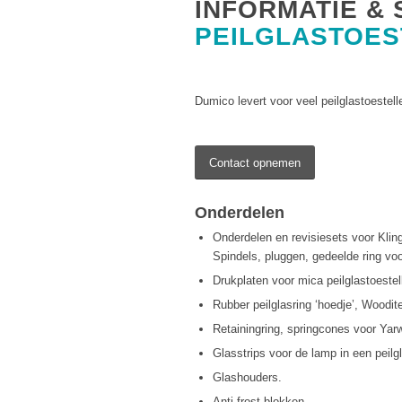
INFORMATIE & 
PEILGLASTOES
Dumico levert voor veel peilglastoestel
Contact opnemen
Onderdelen
Onderdelen en revisiesets voor Kl
Spindels, pluggen, gedeelde ring voo
Drukplaten voor mica peilglastoestel
Rubber peilglasring ‘hoedje’, Woodite
Retainingring, springcones voor Yarw
Glasstrips voor de lamp in een peilgl
Glashouders.
Anti-
frost blokken.