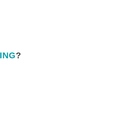
ING
?