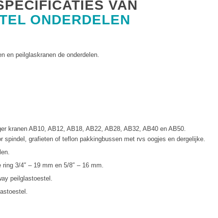
SPECIFICATIES VAN
TEL ONDERDELEN
len en peilglaskranen de onderdelen.
inger kranen AB10, AB12, AB18, AB22, AB28, AB32, AB40 en AB50.
r spindel, grafieten of teflon pakkingbussen met rvs oogjes en dergelijke.
len.
 ring 3/4″ –
19 mm en 5/8″ –
16 mm.
ay peilglastoestel.
astoestel.