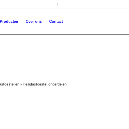
NL
EN
DE
Producten
Over ons
Contact
astoestellen
-
Peilglastoestel onderdelen