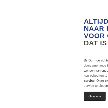
ALTIJ
NAAR 
VOOR 
DAT I
Bij
Dumico
richt
duurzame lange te
wensen van onze 
hun behoeften te
service
. Onze
ex
service te bieden
Over ons